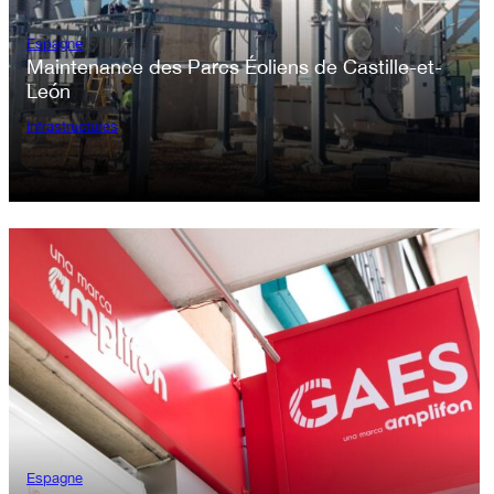
Espagne
Maintenance des Parcs Éoliens de Castille-et-
León
Infrastructures
Espagne