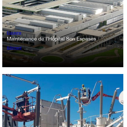
Espagne
Maintenance de l’Hôpital Son Espases
Bâtiment