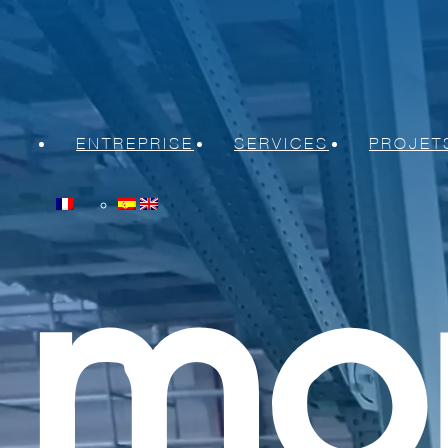
ENTREPRISE
SERVICES
PROJET
À propos de Moncobra
Montages et installations 
Maintenance intégrale
Travaux lors d'arrêts
Démantèlements