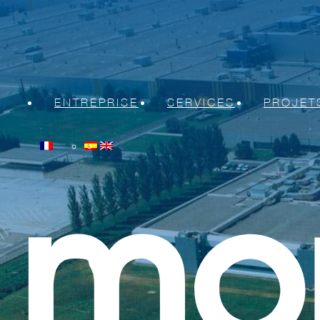
ENTREPRISE
SERVICES
PROJET
À propos de Moncobra
Montages et installations 
Maintenance intégrale
Travaux lors d'arrêts
Démantèlements