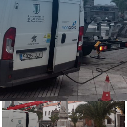
Monuments :
130 |
Actifs :
1800
Travaux réalisés :
Maintenance préventive
Maintenance corrective
Conservation
Client:
Mairie de Las Palmas de Gran Canaria
Secteur d’activité:
Bâtiment
Activité:
Maintenance intégrale
Pays:
Espagne
Projet
Maintenance du mobilier urbain
et des monuments dans la ville