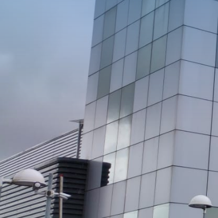
Maintenance intégrale des bâtiments du siège social de
la compagnie de téléphone Orange couvrant tous les
systèmes PCI (protection contre les incendies), les
inspections régulières, les tests des extincteurs et les
exercices d’évacuation. Équipements de climatisation et
d’électricité. Maintenance des systèmes CVC
(chauffage, ventilation et climatisation), réglages
électriques et réparation de tuyaux, robinets, portes,
fenêtres et autres éléments structurels.
Client:
Orange, S.A.
Secteur d’activité:
Bâtiment
Activité:
Maintenance intégrale
Pays:
Espagne