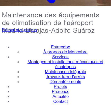
Projet
Maintenance des équipements
de climatisation de l’aéroport
Madrid-Barajas-Adolfo Suárez
Retour aux projets
Entreprise
À propos de Moncobra
Services
Montages et installations mécaniques et
électriques
Maintenance intégrale
Travaux lors d'arrêts
Démantèlements
Projets
Présence
Actualité
Contact