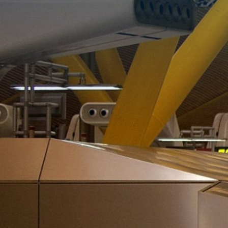
Maintenance des équipements de climatisation à
l’aéroport Madrid-Barajas-Adolfo Suárez grâce à une
série de travaux spécialisés. Ceux-ci comprennent la
conduite et le fonctionnement des installations, ainsi que
la maintenance préventive et corrective. Les
équipements et installations couverts par ce service
comprennent des unités terminales telles que des
ventilo-convecteurs et des cassettes, des climatiseurs,
des refroidisseurs, des pompes d’alimentation, des
chaudières et le système de gestion technique de
bâtiment (BMS – Building Management System).
Client:
Aeropuertos Españoles y Navegación Aérea,
S.A. (AENA)
Secteur d’activité:
Infrastructures
Activité:
Maintenance intégrale
Pays:
Espagne