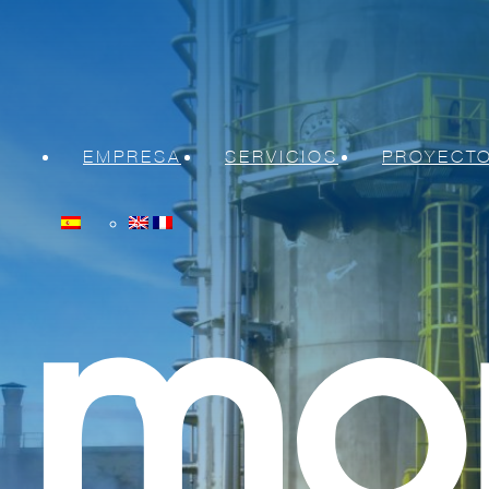
EMPRESA
SERVICIOS
PROYECT
Sobre Moncobra
Montajes e Instalaciones mecá
Mantenimiento Integral
Trabajos en Parada
Desmantelamientos