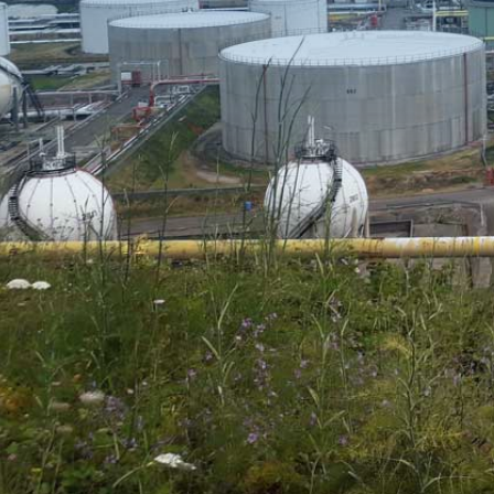
Nº Horas: 25,000 h/a / 6 mill. ton/a
Trabajos realizados:
Mantenimiento industrial eléctrico
Voltaje medio & voltaje bajo
Área de Negocio:
Industria
Actividad:
Mantenimiento integral
País:
España