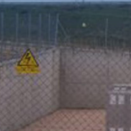
Contrato marco para el mantenimiento de instalaciones
eléctricas para clientes de Endesa.
Alcance:
Alta tensión
Grupos electrógenos
Baja tensión
Zonas geográficas:
Madrid
Andalucía
Badajoz
Islas Baleares
Islas Canarias (Sta. Cruz Tenerife y Las Palmas)
Cliente:
Endesa
Área de Negocio:
Infraestructuras
Actividad:
Mantenimiento integral