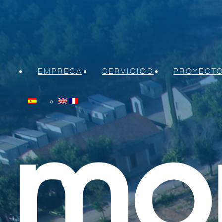
EMPRESA
SERVICIOS
PROYECT
Sobre Moncobra
Montajes e Instalaciones mecá
Mantenimiento Integral
Trabajos en Parada
Desmantelamientos