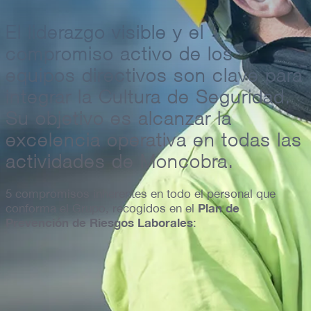
El liderazgo visible y el
compromiso activo de los
equipos directivos son clave para
integrar la Cultura de Seguridad.
Su objetivo es alcanzar la
excelencia operativa en todas las
actividades de Moncobra.
5 compromisos inherentes en todo el personal que
Plan de
conforma el Grupo, recogidos en el
Prevención de Riesgos Laborales
:
Consulta y participación