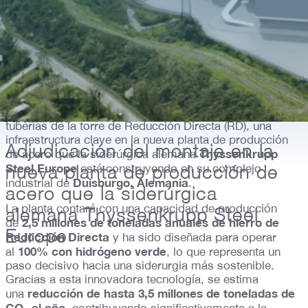
25 julio 2025
Ubicación: Duisburgo, Alemania
Moncobra se adjudica el montaje mecánico y de
Actualidad
tuberías de la torre de Reducción Directa (RD), una
infraestructura clave en la nueva planta de producción
Adjudicación del montaje en la
Thyssenkrupp
de acero que la siderúrgica alemana
Steel Europe
está construyendo en su complejo
nueva planta de producción de
Duisburgo, Alemania
industrial de
.
acero que la siderúrgica
La planta contará con una capacidad de producción
alemana Thyssenkrupp Steel
2,5 millones de toneladas anuales de hierro de
de
Europe
Reducción Directa
y ha sido diseñada para operar
100% con hidrógeno verde
al
, lo que representa un
paso decisivo hacia una siderurgia más sostenible.
Gracias a esta innovadora tecnología, se estima
reducción de hasta 3,5 millones de toneladas de
una
CO₂ al año