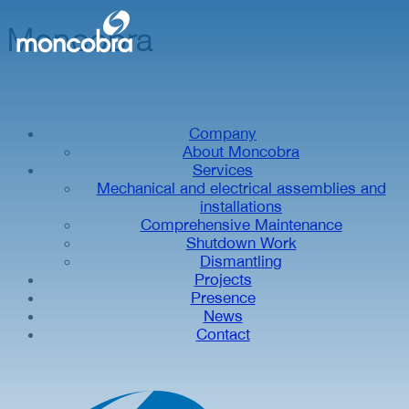
Moncobra
Company
About Moncobra
Services
Mechanical and electrical assemblies and
installations
Comprehensive Maintenance
Shutdown Work
Dismantling
Projects
Presence
News
Contact