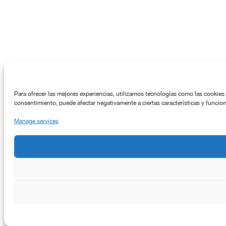
Para ofrecer las mejores experiencias, utilizamos tecnologías como las cookies 
consentimiento, puede afectar negativamente a ciertas características y funcio
Manage services