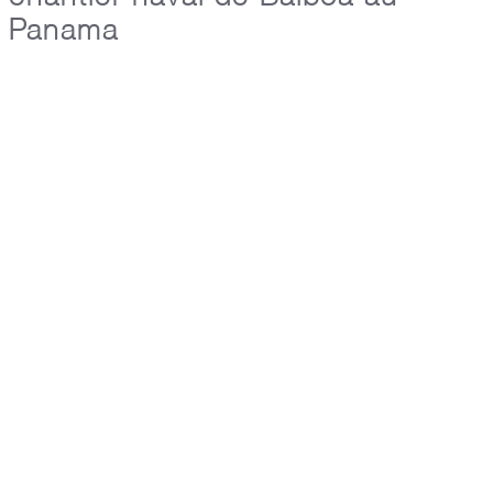
Panama