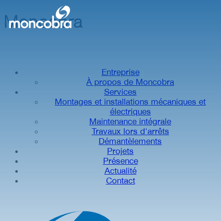
Moncobra
Entreprise
À propos de Moncobra
Services
Montages et installations mécaniques et
électriques
Maintenance intégrale
Travaux lors d'arrêts
Démantèlements
Projets
Présence
Actualité
Contact